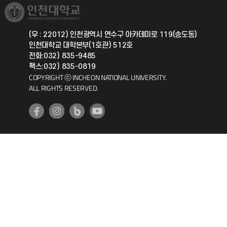
취업정보(학생)
총동문회
국제지원과
(우 : 22012) 인천광역시 연수구 아카데미로 119(송도동)
인천대학교 대학본부(1호관) 512호
공자아카데미
전화:032) 835-9485
팩스:032) 835-0819
기초교육원
COPYRIGHT ⓒ INCHEON NATIONAL UNIVERSITY.
ALL RIGHTS RESERVED.
공학교육혁신센터
대학생활상담센터
사회봉사센터
생활원
원격지원