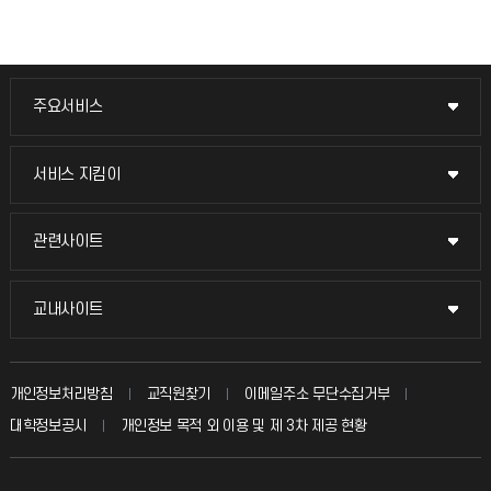
주요서비스
주요서비스
교무회의방송
서비스 지킴이
서비스 지킴이
교수채용
묻고 답하기
관련사이트
관련사이트
시설예약
불친절신고
국방헬프콜
교내사이트
교내사이트
인터넷증명
자주 묻는 질문(FAQ)
발전기금
교수회
입학안내
개인정보처리방침
교직원찾기
이메일주소 무단수집거부
칭찬마당
산학협력단
교육혁신본부
대학정보공시
개인정보 목적 외 이용 및 제 3차 제공 현황
직원채용
학생서비스 지킴이
소비자생활협동조합
국제교류과