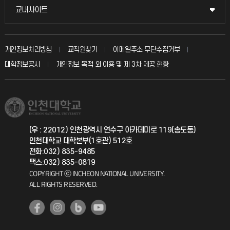
국방헬프콜
교내사이트
교내사이트
인터넷증명
자주 묻는 질문(FAQ)
발전기금
교수회
입학안내
개인정보처리방침
교직원찾기
이메일주소 무단수집거부
칭찬마당
산학협력단
교육혁신본부
대학정보공시
개인정보 목적 외 이용 및 제 3차 제공 현황
직원채용
학생서비스 지킴이
소비자생활협동조합
국제교류과
취업정보(학생)
총동문회
국제지원과
(우 : 22012) 인천광역시 연수구 아카데미로 119(송도동)
인천대학교 대학본부(1호관) 512호
공자아카데미
전화:032) 835-9485
팩스:032) 835-0819
기초교육원
COPYRIGHT ⓒ INCHEON NATIONAL UNIVERSITY.
ALL RIGHTS RESERVED.
공학교육혁신센터
대학생활상담센터