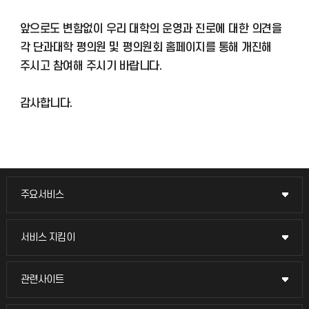
앞으로도 변함없이 우리 대학의 운영과 진로에 대한 의견을
각 단과대학 평의원 및 평의원회 홈페이지를 통해 개진해
주시고 참여해 주시기 바랍니다.
감사합니다.
주요서비스
주요서비스
교무회의방송
서비스 지킴이
서비스 지킴이
교수채용
묻고 답하기
관련사이트
관련사이트
시설예약
불친절신고