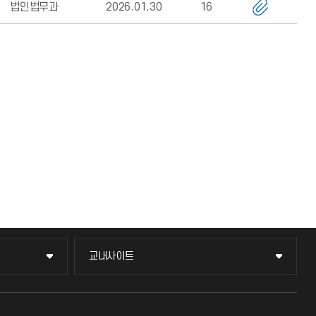
법인법무과
2026.01.30
16
교내사이트
교내사이트
교수회