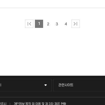
1
2
3
4
이
관련사이트
이
관련사이트
국방헬프콜
보공시
개인정보 목적 외 이용 및 제 3차 제공 현황