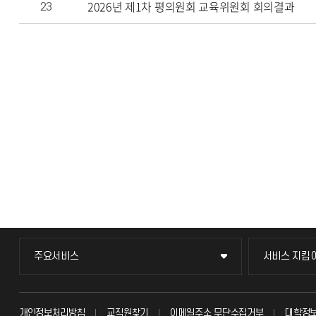
2026년 제1차 평의원회 교육위원회 회의결과
23
주요서비스
서비스 지킴
주요서비스
서비스 지킴
교무회의방송
묻고 답하기
개인정보처리방침
교직원찾기
이메일주소 무단수집거부
대학정