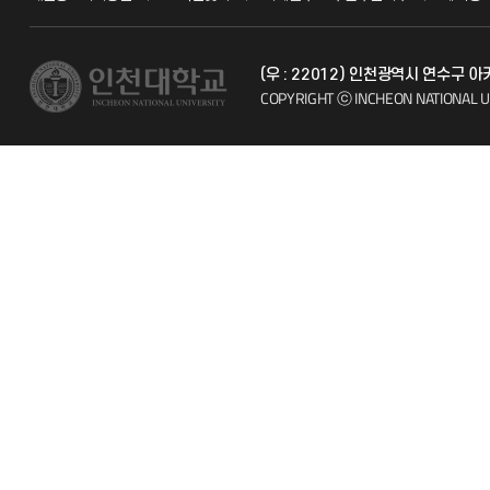
교수채용
불친절신고
(우 : 22012) 인천광역시 연수구
시설예약
자주 묻는 질문
COPYRIGHT ⓒ INCHEON NATIONAL U
인터넷증명
칭찬마당
입학안내
학생서비스 
직원채용
취업정보(학생)