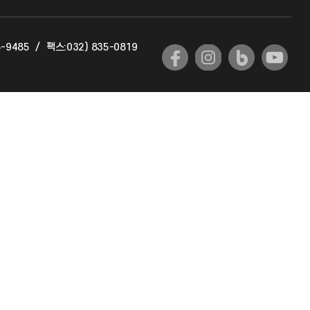
교육혁신본부
5-9485
/
팩스:032) 835-0819
국제교류과
국제지원과
공자아카데미
기초교육원
공학교육혁신센터
대학생활상담센터
사회봉사센터
생활원