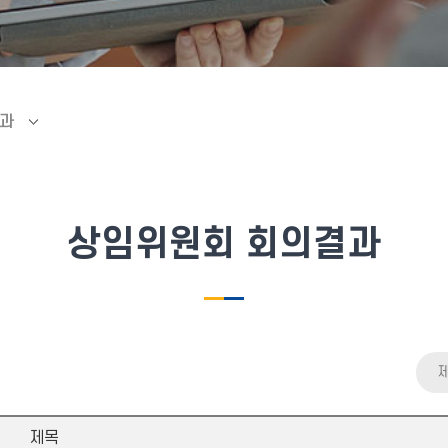
과
상임위원회 회의결과
제목