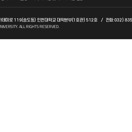
발전기금
 아카데미로 119(송도동) 인천대학교 대학본부(1호관) 512호
/
전화:032) 83
(FAQ)
산학협력단
NIVERSITY.
ALL RIGHTS RESERVED.
소비자생활협동조합
지킴이
총동문회