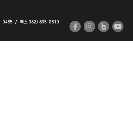
교육혁신본부
5-9485
/
팩스:032) 835-0819
국제교류과
국제지원과
공자아카데미
기초교육원
공학교육혁신센터
대학생활상담센터
사회봉사센터
생활원