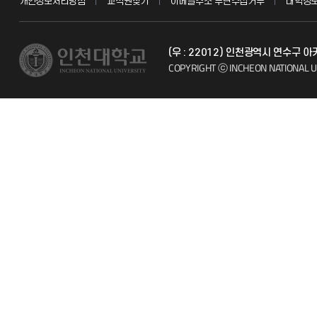
개인정보처리방침
교직원찾기
이메일주소 무단수집거부
대학정
교수채용
불친절신고
(우 : 22012) 인천광역시 연수구
시설예약
자주 묻는 질문
COPYRIGHT ⓒ INCHEON NATIONAL U
인터넷증명
칭찬마당
입학안내
학생서비스 
직원채용
취업정보(학생)