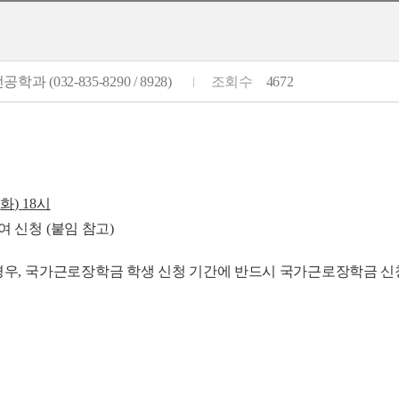
학과 (032-835-8290 / 8928)
조회수
4672
(
화
) 18
시
여 신청
(
붙임 참고
)
경우
,
국가근로장학금 학생 신청 기간에 반드시 국가근로장학금 신