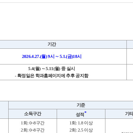
기간
2026.4.27.(
월
) 9
시
∼
5.1.(
금
)18
시
5.4(
월
)
∼
5.11(
월
)
중 실시
-
확정일은 학과홈페이지에 추후 공지함
기준
*
소득구간
기
성적
1
회
: 0~8
구간
1
회
: 1.8
이상
2
회
: 0~8
구간
2
회
: 2.5
이상