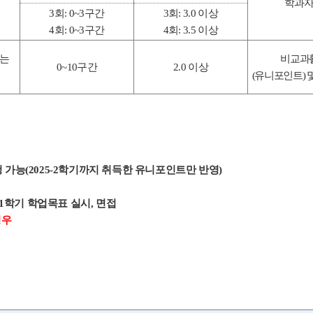
학과
3
회
: 0~3
구간
3
회
: 3.0
이상
4
회
: 0~3
구간
4
회
: 3.5
이상
하는
비교과
0~10
구간
2.0
이상
(
유니포인트
)
 가능
(2025-2
학기까지 취득한 유니포인트만 반영
)
1
학기 학업목표 실시
,
면접
경우