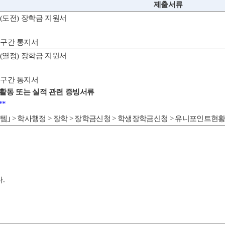
제출서류
(
도전
)
장학금 지원서
원구간 통지서
(
열정
)
장학금 지원서
원구간 통지서
 활동 또는 실적 관련 증빙서류
**
템
｣
>
학사행정
>
장학
>
장학금신청
>
학생장학금신청
>
유니포인트현
다
.