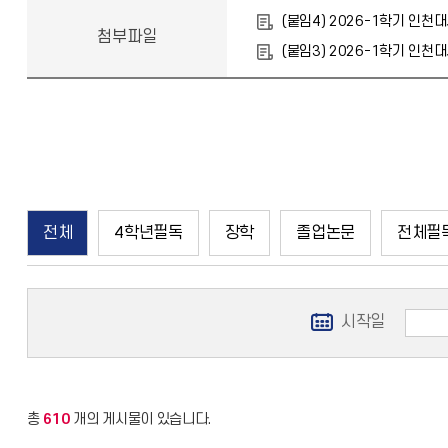
(붙임4) 2026-1학기 인천
첨부파일
(붙임3) 2026-1학기 인천
전체
4학년필독
장학
졸업논문
전체필
시작일
총
610
개의 게시물이 있습니다.