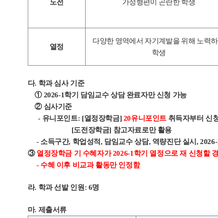
도전
가정형편이 곤란한 학생
다양한 영역에서 자기계발을 위해 노력
열정
학생
다
.
학과 심사 기준
①
2026-1
학기 담임교수 상담 완료자만 신청 가능
②
심사기준
-
유니포인트
: [
열정장학금
]
20
유니포인트
취득자부터 신청
[
도전장학금
]
참고자료로만 활용
-
소득구간
,
학업성적
,
담임교수 상담
,
역량진단 실시
, 2026-
③
열정장학금 기 수혜자가
2026-1
학기 열정으로 재 신청할 
-
수혜 이후 비교과 활동만 인정함
라
.
학과 선발 인원
: 6
명
마
.
제출서류