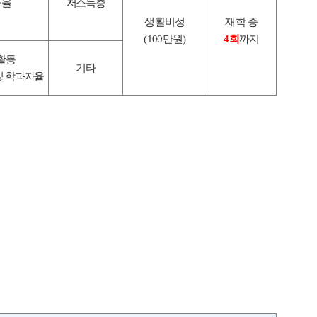
자율
저소득층
생활비성
재학 중
(100
만원
)
4
회
까지
활동
기타
및 학과자율