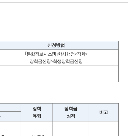
신청방법
｢
통합정보시스템
｣
학사행정
>
장학
>
장학금신청
>
학생장학금신청
장학
장학금
비고
유형
성격
타