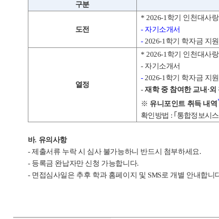
구분
* 2026-1
학기 인천대사랑
도전
-
자기소개서
-
2026-1
학기 학자금 지
* 2026-1
학기 인천대사랑
-
자기소개서
-
2026-1
학기 학자금 지
열정
-
재학 중 참여한 교내
·
외
※
유니포인트 취득 내역
확인방법
:
｢
통합정보시스
바
.
유의사항
-
제출서류 누락 시 심사 불가능하니 반드시 첨부하세요
.
-
등록금 완납자만 신청 가능합니다
.
-
면접심사일은 추후 학과 홈페이지 및
SMS
로 개별 안내합니