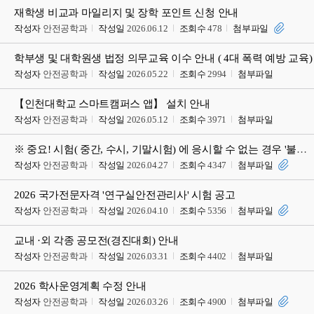
재학생 비교과 마일리지 및 장학 포인트 신청 안내
작성자
안전공학과
작성일
2026.06.12
조회수
478
첨부파일
학부생 및 대학원생 법정 의무교육 이수 안내 ( 4대 폭력 예방 교육)
작성자
안전공학과
작성일
2026.05.22
조회수
2994
첨부파일
【인천대학교 스마트캠퍼스 앱】 설치 안내
작성자
안전공학과
작성일
2026.05.12
조회수
3971
첨부파일
※ 중요! 시험( 중간, 수시, 기말시험) 에 응시할 수 없는 경우 '불응시 신고서' 제출 안내
작성자
안전공학과
작성일
2026.04.27
조회수
4347
첨부파일
2026 국가전문자격 '연구실안전관리사' 시험 공고
작성자
안전공학과
작성일
2026.04.10
조회수
5356
첨부파일
교내 ·외 각종 공모전(경진대회) 안내
작성자
안전공학과
작성일
2026.03.31
조회수
4402
첨부파일
2026 학사운영계획 수정 안내
작성자
안전공학과
작성일
2026.03.26
조회수
4900
첨부파일