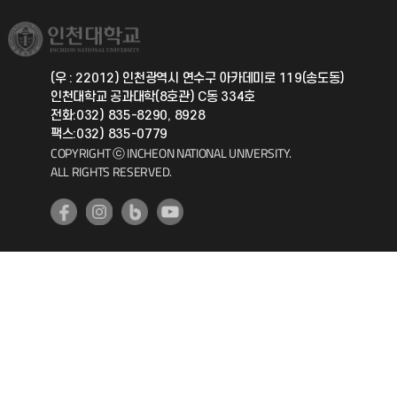
국제교류과
취업정보(학생)
총동문회
국제지원과
(우 : 22012) 인천광역시 연수구 아카데미로 119(송도동)
인천대학교 공과대학(8호관) C동 334호
공자아카데미
전화:032) 835-8290, 8928
팩스:032) 835-0779
기초교육원
COPYRIGHT ⓒ INCHEON NATIONAL UNIVERSITY.
ALL RIGHTS RESERVED.
공학교육혁신센터
대학생활상담센터
사회봉사센터
생활원
원격지원