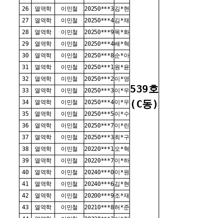
26
열역학
이민철
20250***3
김*현
27
열역학
이민철
20250***4
김*채
28
열역학
이민철
20250***9
목*화
29
열역학
이민철
20250***4
배*혁
30
열역학
이민철
20250***8
순*아
31
열역학
이민철
20250***1
원*윤
32
열역학
이민철
20250***2
이*영
539호
33
열역학
이민철
20250***3
이*우
(C동)
34
열역학
이민철
20250***4
이*우
35
열역학
이민철
20250***5
이*수
36
열역학
이민철
20250***7
이*린
37
열역학
이민철
20250***3
최*구
38
열역학
이민철
20220***1
오*혁
39
열역학
이민철
20220***7
이*하
40
열역학
이민철
20240***0
이*원
41
열역학
이민철
20240***6
김*현
42
열역학
이민철
20200***9
조*재
43
열역학
이민철
20210***8
허*준