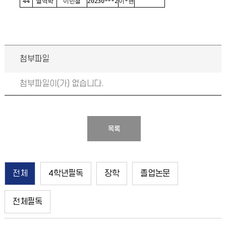
44
열역학
이민철
20230***2
이*현
첨부파일
첨부파일이(가) 없습니다.
목록
전체
4학년필독
장학
졸업논문
전체필독