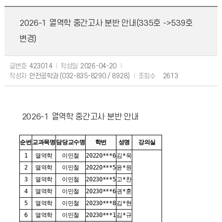
2026-1 열역학 중간고사 분반 안내(335호 ->539호
변경)
글번호
423014
작성일
2026-04-20
작성자
안전공학과 (032-835-8290 / 8928)
조회수
2613
2026-1 열역학 중간고사 분반 안내
순번
교과목명
담당교수명
학번
성명
강의실
1
열역학
이민철
20220***6
김*욱
2
열역학
이민철
20220***5
윤*원
3
열역학
이민철
20230***5
고*찬
4
열역학
이민철
20230***6
권*훈
5
열역학
이민철
20230***8
김*현
6
열역학
이민철
20230***1
김*규