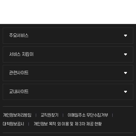
주요서비스
주요서비스
교무회의방송
서비스 지킴이
서비스 지킴이
교수채용
묻고 답하기
관련사이트
관련사이트
시설예약
불친절신고
국방헬프콜
교내사이트
교내사이트
인터넷증명
자주 묻는 질문(FAQ)
발전기금
교수회
입학안내
개인정보처리방침
교직원찾기
이메일주소 무단수집거부
칭찬마당
산학협력단
교육혁신본부
대학정보공시
개인정보 목적 외 이용 및 제 3차 제공 현황
직원채용
학생서비스 지킴이
소비자생활협동조합