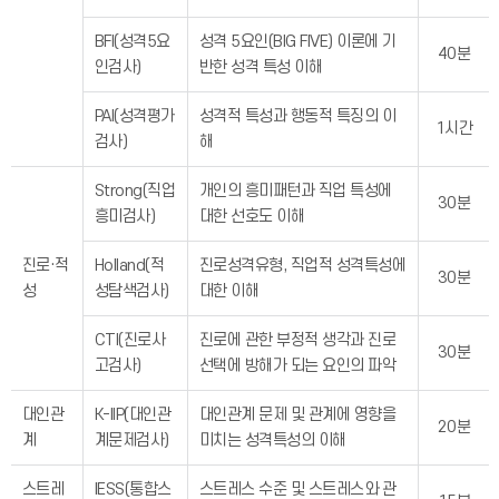
BFI(성격5요
성격 5요인(BIG FIVE) 이론에 기
40분
인검사)
반한 성격 특성 이해
PAI(성격평가
성격적 특성과 행동적 특징의 이
1시간
검사)
해
Strong(직업
개인의 흥미패턴과 직업 특성에
30분
흥미검사)
대한 선호도 이해
진로·적
Holland(적
진로성격유형, 직업적 성격특성에
30분
성
성탐색검사)
대한 이해
CTI(진로사
진로에 관한 부정적 생각과 진로
30분
고검사)
선택에 방해가 되는 요인의 파악
대인관
K-IIP(대인관
대인관계 문제 및 관계에 영향을
20분
계
계문제검사)
미치는 성격특성의 이해
스트레
IESS(통합스
스트레스 수준 및 스트레스와 관