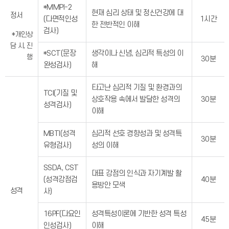
*MMPI-2
현재 심리 상태 및 정신건강에 대
정서
(다면적인성
1시간
한 전반적인 이해
검사)
*개인상
담 시, 진
*SCT(문장
생각이나 신념, 심리적 특성의 이
행
30분
완성검사)
해
타고난 심리적 기질 및 환경과의
TCI(기질 및
상호작용 속에서 발달한 성격의
30분
성격검사)
이해
MBTI(성격
심리적 선호 경향성과 및 성격특
30분
유형검사)
성의 이해
SSDA, CST
대표 강점의 인식과 자기계발 활
(성격강점검
40분
용방안 모색
성격
사)
16PF(다요인
성격특성이론에 기반한 성격 특성
45분
인성검사)
이해