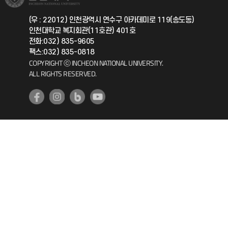
총동문회
국제지원과
(우 : 22012) 인천광역시 연수구 아카데미로 119(송도동)
인천대학교 복지회관(11호관) 401호
공자아카데미
전화:032) 835-9605
팩스:032) 835-0818
기초교육원
COPYRIGHT ⓒ INCHEON NATIONAL UNIVERSITY.
ALL RIGHTS RESERVED.
공학교육혁신센터
대학생활상담센터
사회봉사센터
생활원
원격지원
인천국제개발협력센터