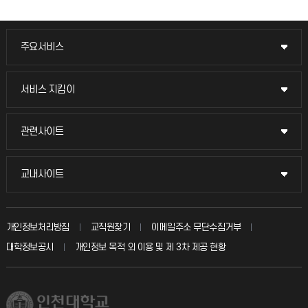
주요서비스
주요서비스
교무회의방송
서비스 지킴이
서비스 지킴이
교수채용
묻고 답하기
관련사이트
관련사이트
시설예약
불친절신고
국방헬프콜
교내사이트
교내사이트
인터넷증명
자주 묻는 질문(FAQ)
발전기금
교수회
입학안내
개인정보처리방침
교직원찾기
이메일주소 무단수집거부
칭찬마당
산학협력단
교육혁신본부
대학정보공시
개인정보 목적 외 이용 및 제 3차 제공 현황
직원채용
학생서비스 지킴이
소비자생활협동조합
국제교류과
취업정보(학생)