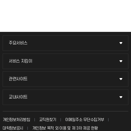
주요서비스
주요서비스
교무회의방송
서비스 지킴이
서비스 지킴이
교수채용
묻고 답하기
관련사이트
관련사이트
시설예약
불친절신고
국방헬프콜
교내사이트
교내사이트
인터넷증명
자주 묻는 질문(FAQ)
발전기금
교수회
입학안내
개인정보처리방침
교직원찾기
이메일주소 무단수집거부
칭찬마당
산학협력단
교육혁신본부
대학정보공시
개인정보 목적 외 이용 및 제 3차 제공 현황