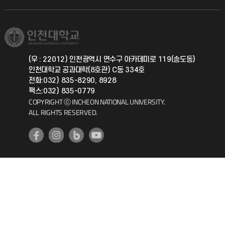
직원채용
학생서비스 지킴이
소비자생활협동조합
국제교류과
취업정보(학생)
총동문회
국제지원과
(우 : 22012) 인천광역시 연수구 아카데미로 119(송도동)
인천대학교 공과대학(8호관) C동 334호
공자아카데미
전화:032) 835-8290, 8928
팩스:032) 835-0779
기초교육원
COPYRIGHT ⓒ INCHEON NATIONAL UNIVERSITY.
ALL RIGHTS RESERVED.
공학교육혁신센터
대학생활상담센터
사회봉사센터
생활원