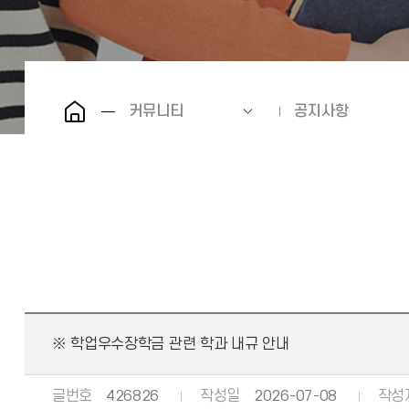
커뮤니티
공지사항
※ 학업우수장학금 관련 학과 내규 안내
글번호
426826
작성일
2026-07-08
작성