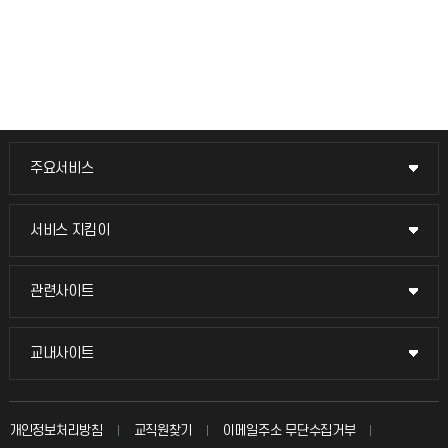
주요서비스
주요서비스
교무회의방송
서비스 지킴이
서비스 지킴이
교수채용
묻고 답하기
관련사이트
관련사이트
시설예약
불친절신고
국방헬프콜
교내사이트
교내사이트
인터넷증명
자주 묻는 질문(FAQ)
발전기금
교수회
입학안내
개인정보처리방침
교직원찾기
이메일주소 무단수집거부
칭찬마당
산학협력단