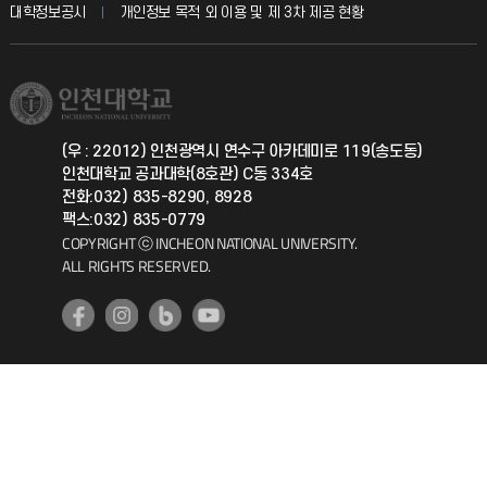
교육혁신본부
대학정보공시
개인정보 목적 외 이용 및 제 3차 제공 현황
직원채용
학생서비스 지킴이
소비자생활협동조합
국제교류과
취업정보(학생)
총동문회
국제지원과
(우 : 22012) 인천광역시 연수구 아카데미로 119(송도동)
인천대학교 공과대학(8호관) C동 334호
공자아카데미
전화:032) 835-8290, 8928
팩스:032) 835-0779
기초교육원
COPYRIGHT ⓒ INCHEON NATIONAL UNIVERSITY.
ALL RIGHTS RESERVED.
공학교육혁신센터
대학생활상담센터
사회봉사센터
생활원