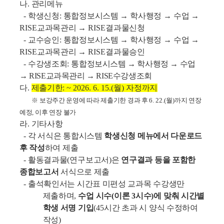
나
.
관리메뉴
-
학생신청
:
통합정보시스템
→
학사행정
→
수업
→
RISE
교과목관리
→
RISE
결과물신청
-
교수승인
:
통합정보시스템
→
학사행정
→
수업
→
RISE
교과목관리
→
RISE
결과물승인
-
수강생조회
:
통합정보시스템
→
학사행정
→
수업
→
RISE
교과목관리
→
RISE
수강생조회
다
.
제출기한
: ~ 2026. 6. 15.(
월
)
자정까지
※
보강주간 운영에 따라 제출기한 경과 후
6. 22.(
월
)
까지 연장
예정
,
이후 연장 불가
라
.
기타사항
-
각 서식은 통합시스템
학생신청 메뉴에서 다운로드
후 작성
하여 제출
-
활동결과물
(
연구보고서
)
은
연구결과 등을 포함한
종합보고서
서식으로 제출
-
출석확인서는 시간표 미편성 교과목 수강생만
제출하며
,
수업 시수
(
이론
3
시수
)
에 맞춰 시간별
학생 서명 기입
(45
시간 초과 시 양식 수정하여
작성
)