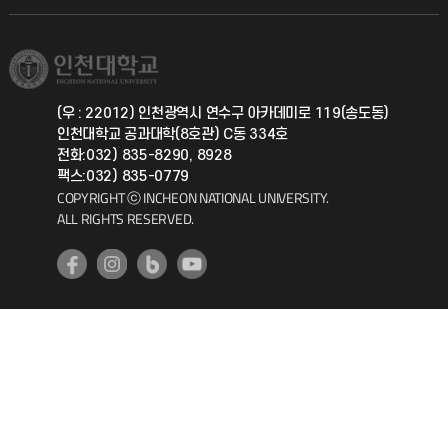
직원채용
학생서비스 지킴이
소비자생활협동조합
국제교류과
취업정보(학생)
총동문회
국제지원과
(우 : 22012) 인천광역시 연수구 아카데미로 119(송도동)
인천대학교 공과대학(8호관) C동 334호
공자아카데미
전화:032) 835-8290, 8928
팩스:032) 835-0779
기초교육원
COPYRIGHT ⓒ INCHEON NATIONAL UNIVERSITY.
ALL RIGHTS RESERVED.
공학교육혁신센터
대학생활상담센터
사회봉사센터
생활원