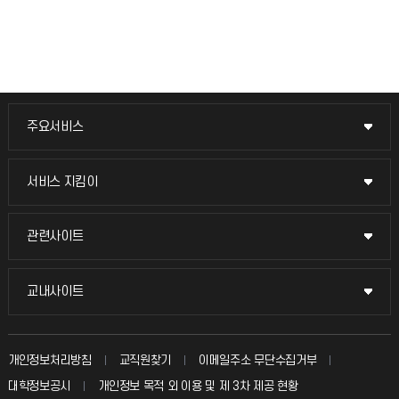
주요서비스
주요서비스
교무회의방송
서비스 지킴이
서비스 지킴이
교수채용
묻고 답하기
관련사이트
관련사이트
시설예약
불친절신고
국방헬프콜
교내사이트
교내사이트
인터넷증명
자주 묻는 질문(FAQ)
발전기금
교수회
입학안내
개인정보처리방침
교직원찾기
이메일주소 무단수집거부
칭찬마당
산학협력단
교육혁신본부
대학정보공시
개인정보 목적 외 이용 및 제 3차 제공 현황