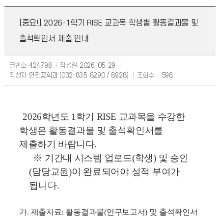
[중요!] 2026-1학기 RISE 교과목 학생별 활동결과물 및
출석확인서 제출 안내
글번호
424798
작성일
2026-05-29
작성자
안전공학과 (032-835-8290 / 8928)
조회수
598
2026
학년도
1
학기
RISE
교과목을 수강한
학생은 활동결과물 및 출석확인서를
제출하기 바랍니다.
※ 기간내 시스템 업로드
(
학생
)
및 승인
(
담당교원
)
이 완료되어야 성적 부여가
됩니다.
가
.
제출자료
:
활동결과물
(
연구보고서
)
및 출석확인서