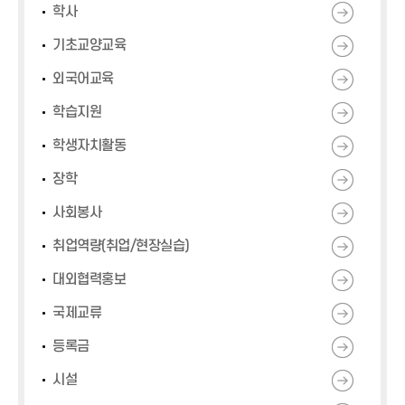
학사
기초교양교육
외국어교육
학습지원
학생자치활동
장학
사회봉사
취업역량(취업/현장실습)
대외협력홍보
국제교류
등록금
시설