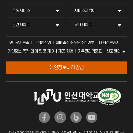
교무회의방송
묻고 답하기
국방헬프콜
교수회
주요서비스
서비스지킴이
교수채용
불친절신고
발전기금
교육혁신본부
관련사이트
교내사이트
인터넷증명
자주 묻는 질문(FAQ)
산학협력단
국제교류과
찾아오시는길
교직원찾기
이메일주소 무단수집거부
대학정보공시
신고센터
개인정보 목적 외 이용 및 제 3차 제공 현황
기록관리기준표
입학안내
칭찬마당
소비자생활협동조합
매트릭스
개인정보처리방침
직원채용
학생서비스 지킴이
국제지원과
취업정보(학생)
공자아카데미
기초교육원
공학교육혁신센터
대학생활상담센터