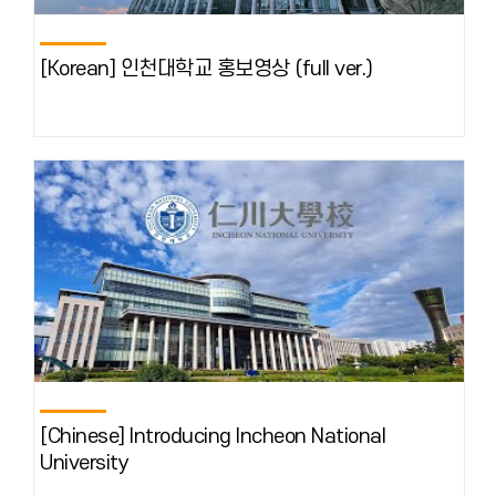
[Korean] 인천대학교 홍보영상 (full ver.)
[Chinese] Introducing Incheon National
University