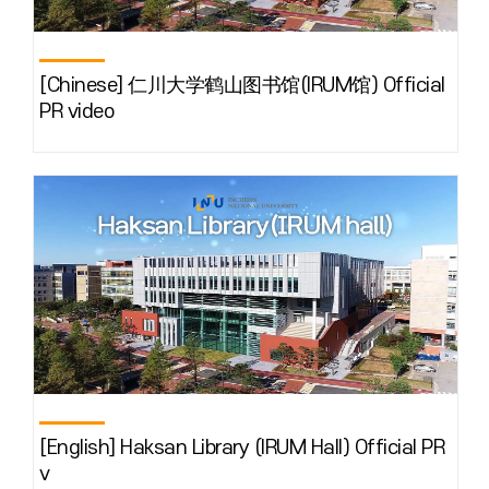
[Chinese] 仁川大学鹤山图书馆(IRUM馆) Official
PR video
[English] Haksan Library (IRUM Hall) Official PR
v