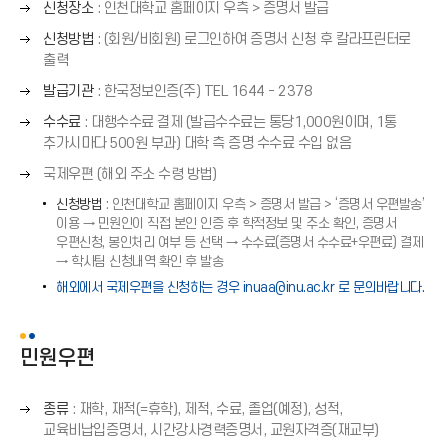
오
신청장소
: 인천대학교 홈페이지 우측 > 증명서 발급
른
오
신청방법
: (회원/비회원) 로그인하여 증명서 신청 후 칼라프린터로
쪽
른
출력
화
쪽
오
살
발급기관
: 한국정보인증(주) TEL 1644 - 2378
화
른
표
오
살
수수료
: 대행수수료 결제 (발급수수료는 통당1,000원이며, 1통
쪽
(
른
표
추가시마다 500원 부과) 대학 측 증명 수수료 수입 없음
화
→
쪽
(
오
살
국제우편 (해외 주소 수령 방법)
)
화
→
른
표
살
신청방법
: 인천대학교 홈페이지 우측 > 증명서 발급 > ‘증명서 우편발송’
)
쪽
(
이용 → 민원인이 직접 본인 인증 후 학적정보 및 주소 확인, 증명서
표
화
→
우편신청, 봉인처리 여부 등 선택 → 수수료(증명서 수수료+우편료) 결제
(
살
)
→ 학사팀 신청내역 확인 후 발송
→
표
해외에서 국제우편을 신청하는 경우 inuaa@inu.ac.kr 로 문의바랍니다.
)
(
→
)
민원우편
오
종류
: 재학, 재적(=휴학), 제적, 수료, 졸업(예정), 성적,
른
교육비납입증명서, 시간강사경력증명서, 교원자격증(재교부)