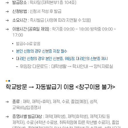
오
발급장소
: 학사팀 (대학본부1층 104호)
화
른
오
살
신청방법
: 신청서 작성 후 발급
쪽
른
표
오
화
소요시간
: 즉시발급 (사정에 따라 지연될 수 있음)
쪽
(
른
살
오
화
이용시간 (공휴일 제외)
: 학기중 09:00 ∼ 18:00 방학중 09:00 ∼
→
쪽
표
른
살
17:00
)
화
(
쪽
표
살
발급수수료 없음
→
화
(
표
)
본인 신청의 경우 신분증 지참 필수
살
→
(
표
대리인 신청의 경우 본인 신분증, 위임장, 대리인의 신분증 제시
)
→
(
위임장 다운로드 : 대학생활 → 학사안내 → 양식자료실
)
→
)
학교방문 → 자동발급기 이용 <창구이용 불가>
오
종류
: 재학, 재적(=휴학), 제적, 수료, 졸업(예정), 성적,
른
교육비납입증명서
쪽
오
증명서별 발급대상
: 재학(재학생), 재적(휴학생), 제적(자퇴 등
화
른
제적자), 수료 (4학년 수료생, 취득학점에 따른 학년별 수료자), 졸업
살