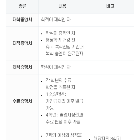
종류
내용
비고
재학증명서
학적이 재학인 자
학적이 휴학인 자
해당학기 개강 전
재적증명서
휴‧ 복학신청 기간내
복학 승인이 완료된자
제적증명서
학적이 제적인 자
각 학년의 수료
학점을 취득한 자
1,2,3학년 :
수료증명서
가진급처리 이후 발급
가능
4학년 : 졸업사정결과
수료 판정 이후 가능
7학기 이상의 성적을
해당자의 8학기