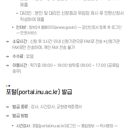
제출
표
(
대리인 : 본인 및 대리인 신분증과 위임장 제시 후 민원신청서
→
작성하여 제출
)
인터넷
: 정부24 홈페이지(www.gov.kr) → 공인인증서 등록 후 로그인
→ 민원서비스
오
소요시간
: 신청 후 3시간 이내 신청기관으로 FAX로 전송 *신청기관
른
FAX로만 전송하며, 개인 FAX 전송 불가
쪽
오
수수료
: 없음
화
른
오
살
이용시간
: 학기중 09:00 ∼ 18:00 방학중 09:00 ∼ 17:00 (공휴일
쪽
른
표
휴무)
화
쪽
(
살
화
→
표
살
)
포털(portal.inu.ac.kr) 발급
(
표
→
(
)
오
발급 종류
: 강사, 시간강사, 교원경력증명서
→
른
)
오
발급 방법
쪽
른
화
시간강사
: 포털(portal.inu.ac.kr)로그인 → 통합정보 → 학사행정 →
쪽