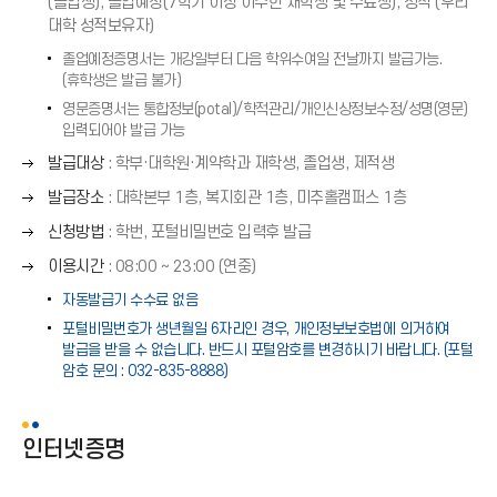
쪽
(졸업생), 졸업예정(7학기 이상 이수한 재학생 및 수료생), 성적 (우리
표
화
대학 성적보유자)
(
살
→
졸업예정증명서는 개강일부터 다음 학위수여일 전날까지 발급가능.
표
(휴학생은 발급 불가)
)
(
영문증명서는 통합정보(potal)/학적관리/개인신상정보수정/성명(영문)
→
입력되어야 발급 가능
)
오
발급대상
: 학부·대학원·계약학과 재학생, 졸업생, 제적생
른
오
발급장소
: 대학본부 1층, 복지회관 1층, 미추홀캠퍼스 1층
쪽
른
오
화
신청방법
: 학번, 포털비밀번호 입력후 발급
쪽
른
살
오
화
이용시간
: 08:00 ∼ 23:00 (연중)
쪽
표
른
살
화
자동발급기 수수료 없음
(
쪽
표
살
→
포털비밀번호가 생년월일 6자리인 경우, 개인정보보호법에 의거하여
화
(
표
)
발급을 받을 수 없습니다. 반드시 포털암호를 변경하시기 바랍니다. (포털
살
→
(
암호 문의 : 032-835-8888)
표
)
→
(
)
→
인터넷증명
)