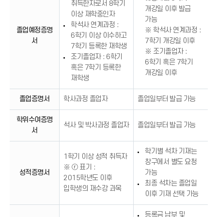
취득한자로서 8학기
개강일 이후 발급
이상 재학중인자
가능
학석사 연계과정 :
졸업예정증명
※ 학석사 연계과정 :
6학기 이상 이수하고
서
7학기 개강일 이후
7학기 등록한 재학생
※ 조기졸업자 :
조기졸업자 : 6학기
6학기 혹은 7학기
혹은 7학기 등록한
개강일 이후
재학생
졸업증명서
학사과정 졸업자
졸업일부터 발급 가능
학위수여증명
석사 및 박사과정 졸업자
졸업일부터 발급 가능
서
학기별 석차 기재는
1학기 이상 성적 취득자
창구에서 별도 요청
※ ⓡ 표기 :
성적증명서
가능
2015학년도 이후
최종 석차는 졸업일
입학생의 재수강 과목
이후 기재 선택 가능
등록금 납부 및