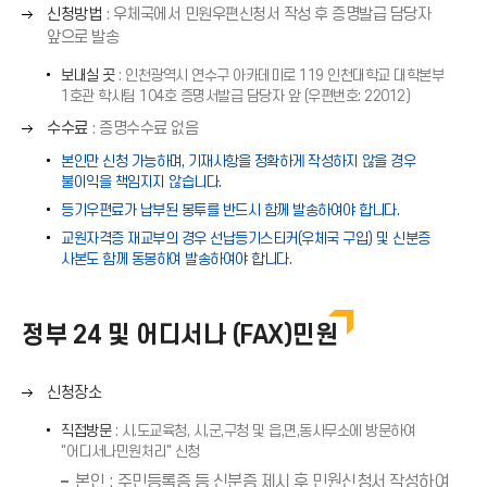
쪽
오
신청방법
: 우체국에서 민원우편신청서 작성 후 증명발급 담당자
화
른
앞으로 발송
살
쪽
표
보내실 곳
: 인천광역시 연수구 아카데미로 119 인천대학교 대학본부
화
(
1호관 학사팀 104호 증명서발급 담당자 앞 (우편번호: 22012)
살
→
표
오
수수료
: 증명수수료 없음
)
(
른
본인만 신청 가능하며, 기재사항을 정확하게 작성하지 않을 경우
→
쪽
불이익을 책임지지 않습니다.
)
화
등기우편료가 납부된 봉투를 반드시 함께 발송하여야 합니다.
살
교원자격증 재교부의 경우 선납등기스티커(우체국 구입) 및 신분증
표
사본도 함께 동봉하여 발송하여야 합니다.
(
→
)
정부 24 및 어디서나 (FAX)민원
오
신청장소
른
직접방문
: 시.도교육청, 시,군,구청 및 읍,면,동사무소에 방문하여
쪽
"어디서나민원처리" 신청
화
본인 : 주민등록증 등 신분증 제시 후 민원신청서 작성하여
살