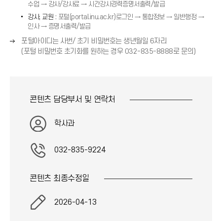
살
수업 → 강사/강사료 → 시간강사경력증명서출력/발급
화
표
강사, 교원
: 포털(portal.inu.ac.kr)로그인 → 통합정보 → 일반행정 →
살
(
인사 → 증명서출력/발급
표
→
(
오
포털아이디는 사번/ 초기 비밀번호는 생년월일 6자리
)
→
른
(포털 비밀번호 초기화를 원하는 경우 032-835-8888로 문의)
)
쪽
화
살
표
콘텐츠 담당부서 및
연락처
(
→
학사과
)
032-835-9224
콘텐츠 최종
수정일
2026-04-13