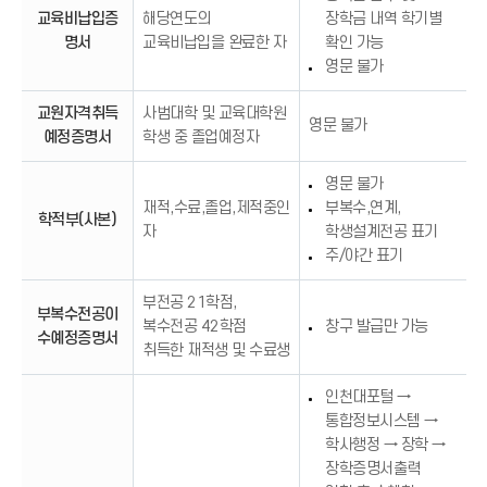
교육비납입증
해당연도의
장학금 내역 학기별
명서
교육비납입을 완료한 자
확인 가능
영문 불가
교원자격취득
사범대학 및 교육대학원
영문 불가
예정증명서
학생 중 졸업예정자
영문 불가
재적,수료,졸업,제적중인
부복수,연계,
학적부(사본)
자
학생설계전공 표기
주/야간 표기
부전공 21학점,
부복수전공이
복수전공 42학점
창구 발급만 가능
수예정증명서
취득한 재적생 및 수료생
인천대포털 →
통합정보시스템 →
학사행정 → 장학 →
장학증명서출력