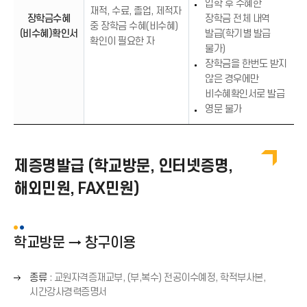
입학 후 수혜한
재적, 수료, 졸업, 제적자
장학금수혜
장학금 전체 내역
중 장학금 수혜(비수혜)
(비수혜)확인서
발급(학기별 발급
확인이 필요한 자
불가)
장학금을 한번도 받지
않은 경우에만
비수혜확인서로 발급
영문 불가
제증명발급 (학교방문, 인터넷증명,
해외민원, FAX민원)
학교방문 → 창구이용
오
종류
: 교원자격증재교부, (부,복수) 전공이수예정, 학적부사본,
른
시간강사경력증명서
쪽