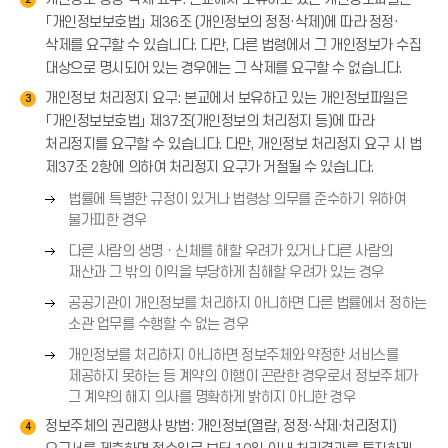
2
「개인정보보호법」 제36조 (개인정보의 정정·삭제)에 따라 정정·
삭제를 요구할 수 있습니다. 다만, 다른 법령에서 그 개인정보가 수집
대상으로 명시되어 있는 경우에는 그 삭제를 요구할 수 없습니다.
개인정보 처리정지 요구: 본교에서 보유하고 있는 개인정보파일은
3
「개인정보보호법」 제37조(개인정보의 처리정지 등)에 따라
처리정지를 요구할 수 있습니다. 다만, 개인정보 처리정지 요구 시 법
제37조 2항에 의하여 처리정지 요구가 거절될 수 있습니다.
오
법률에 특별한 규정이 있거나 법령상 의무를 준수하기 위하여
른
불가피한 경우
쪽
오
다른 사람의 생명ㆍ신체를 해할 우려가 있거나 다른 사람의
화
른
재산과 그 밖의 이익을 부당하게 침해할 우려가 있는 경우
살
쪽
오
표
공공기관이 개인정보를 처리하지 아니하면 다른 법률에서 정하는
화
른
(
소관 업무를 수행할 수 없는 경우
살
쪽
→
오
표
개인정보를 처리하지 아니하면 정보주체와 약정한 서비스를
화
)
른
(
제공하지 못하는 등 계약의 이행이 곤란한 경우로서 정보주체가
살
쪽
→
그 계약의 해지 의사를 명확하게 밝히지 아니한 경우
표
화
)
정보주체의 권리행사 방법: 개인정보(열람, 정정·삭제·처리정지)
(
4
살