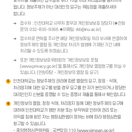
요구서를 제출하면 접수일로 부터 10일 이내 처리결과를 통지하게
→
표
)
됩니다. 정보주체가 아닌 대리인의 요구는 위임장을 제출하셔야
(
합니다.
→
)
오
접수처 : 인천대학교 사무처 총무과 개인정보보호 담당자 (✱전화
른
문의: 032-835-9366 ✱이메일: rkb@inu.ac.kr)
쪽
오
접수처로 연락을 주시면 해당 개인정보파일 처리 부서에 연결하여
화
른
정보주체의 열람 등 개인정보 처리가 법령에 기재된 기간 내에
살
쪽
처리될 수 있도록 하겠습니다.
표
화
오
(
또한 개인정보보호위원회의 ‘개인정보보호 포털
살
른
→
(www.privacy.go.kr)’을 통해서도 개인정보 열람청구를 하실 수
표
쪽
)
있습니다. (민원마당 - 개인정보의 열람 등 요구)
(
화
인천대학교는 정보주체의 권리에 따른 열람의 요구, 정정ㆍ삭제,
→
5
살
처리정지에 대한 요구를 받을 경우 요구를 한 자가 본인이거나 정당한
)
표
대리인인지 신분을 증명할 수 있는 증명서 제출을 통해서 확인합니다.
(
→
개인정보의 열람, 정정·삭제, 처리정지 등에 대한 정보주체의 요구에
6
)
대하여 인천대학교가 행한 처분 또는 부작위로 인하여 권리 또는
이익을 침해 받은 자는 행정심판법이 정하는 바에 따라 행정심판을
청구할 수 있습니다.
- 중앙행정심판위원회 : 국번없이 110 (www.simpan.go.kr)