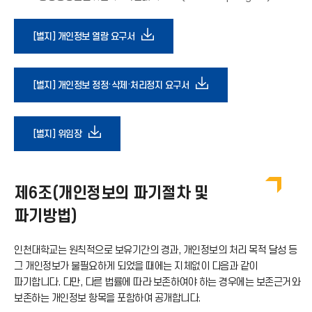
다
[별지] 개인정보 열람 요구서
운
다
[별지] 개인정보 정정·삭제·처리정지 요구서
로
운
다
[별지] 위임장
드
로
운
아
드
제6조(개인정보의 파기절차 및
로
이
파기방법)
아
드
콘
인천대학교는 원칙적으로 보유기간의 경과, 개인정보의 처리 목적 달성 등
이
그 개인정보가 불필요하게 되었을 때에는 지체없이 다음과 같이
아
파기합니다. 다만, 다른 법률에 따라 보존하여야 하는 경우에는 보존근거와
콘
보존하는 개인정보 항목을 포함하여 공개합니다.
이