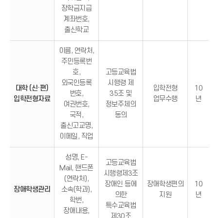
장학금지급
계좌번호,
출신학교
이름, 연락처,
주민등록번
호,
고등교육법
외국인등록
시행령 제
대학 (신·편)
입학전형
10
번호,
35조 및
입학전형자료
업무수행
년
여권번호,
정보주체의
국적,
동의
출신고교명,
이메일, 직업
성명, E-
고등교육법
Mail, 핸드폰
시행령제3조
(연락처),
장애인 등에
장애학생편의
10
장애학생관리
소속(학과),
의한
지원
년
학번,
특수교육법
장애내용,
제30조