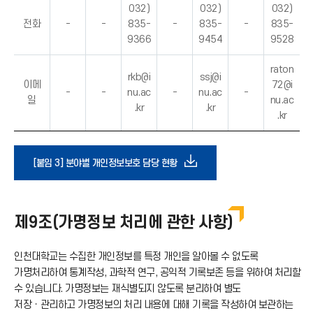
032)
032)
032)
전화
-
-
835-
-
835-
-
835-
9366
9454
9528
raton
rkb@i
ssj@i
이메
72@i
-
-
nu.ac
-
nu.ac
-
일
nu.ac
.kr
.kr
.kr
다
[붙임 3] 분야별 개인정보보호 담당 현황
운
제9조(가명정보 처리에 관한 사항)
로
인천대학교는 수집한 개인정보를 특정 개인을 알아볼 수 없도록
드
가명처리하여 통계작성, 과학적 연구, 공익적 기록보존 등을 위하여 처리할
수 있습니다. 가명정보는 재식별되지 않도록 분리하여 별도
아
저장ㆍ관리하고 가명정보의 처리 내용에 대해 기록을 작성하여 보관하는