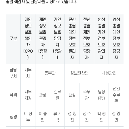
총괄 책임자 및 담당자를 지정하고 있습니다.
개인
개인
개인
전산
전산
영상
영상
정보
정보
정보
총괄
총괄
총괄
총괄
보호
보호
보호
개인
개인
개인
개인
구분
책임
관리
담당
정보
정보
정보
정보
자
자
자
보호
보호
보호
보호
(CPO
(총괄
(총괄
관리
담당
관리
담당
)
)
)
자
자
자
자
담당
사무
총무과
정보전산팀
시설관리
부서
처
선임
사무
실무
주무
팀장
직위
과장
팀장
주무
처장
관
관
(代)
관
이 정
이 승
류 기
경 명
성 수
박 형
정 영
성명
두
철
백
진
진
의
민