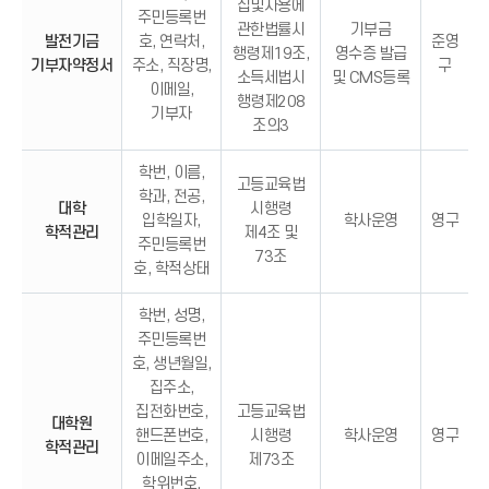
집및사용에
주민등록번
관한법률시
기부금
발전기금
호, 연락처,
준영
행령제19조,
영수증 발급
기부자약정서
주소, 직장명,
구
소득세법시
및 CMS등록
이메일,
행령제208
기부자
조의3
학번, 이름,
고등교육법
학과, 전공,
대학
시행령
입학일자,
학사운영
영구
학적관리
제4조 및
주민등록번
73조
호, 학적상태
학번, 성명,
주민등록번
호, 생년월일,
집주소,
집전화번호,
고등교육법
대학원
핸드폰번호,
시행령
학사운영
영구
학적관리
이메일주소,
제73조
학위번호,