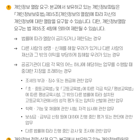
개인정보 열람 요구: 본교에서 보유하고 있는 개인정보파일은
1
「개인정보보호법」제35조(개인정보의 열람)에 따라 자신의
개인정보에 대한 열람을 요구할 수 있습니다. 다만, 개인정보열람
요구는 법 제35조 4항에 의하여 제한될 수 있습니다.
오
법률에 따라 열람이 금지되거나 제한되는 경우
른
오
다른 사람의 생명ㆍ신체를 해할 우려가 있거나 다른 사람의
쪽
른
재산과 그 밖의 이익을 부당하게 침해할 우려가 있는 경우
화
쪽
오
살
공공기관이 다음 각 목의 어느 하나에 해당하는 업무를 수행할 때
화
른
표
중대한 지장을 초래하는 경우
살
쪽
(
표
조세의 부과ㆍ징수 또는 환급에 관한 업무
화
→
(
「초ㆍ중등교육법」 및 「고등교육법」에 따른 각급 학교,「평생교육법」
살
)
→
에 따른 평생교육시설, 그 밖의 다른 법률에 따라 설치된
표
)
고등교육기관에서의 성적 평가 또는 입학자 선발에 관한 업무
(
학력ㆍ기능 및 채용에 관한 시험, 자격 심사에 관한 업무
→
)
보상금ㆍ급부금 산정 등에 대하여 진행 중인 평가 또는 판단에 관한
업무
다른 법률에 따라 진행 중인 감사 및 조사에 관한 업무
개인정보 정정·삭제 요구: 본교에서 보유하고 있는 개인정보파일은