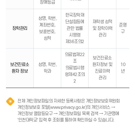
장애등급
한국장학재
성명, 학번,
단설립등에
재학생 성적
계좌번호,
준영
장학관리
관한 법률
및 장학이력
보훈번호,
구
시행령
관리
성적
제36조의2
의료법제22
보건진료소
조
보건진료소
성명, 학번,
환자정보 및
10
의료법시행
환자 정보
학과
진료이력
년
령제42조의
관리
2
전체 개인정보파일의 자세한 등록사항은 개인정보보호위원회
개인정보보호 포털(www.privacy.go.kr)의 개인서비스 →
개인정보 열람등요구 → 개인정보파일 목록 검색 → 기관명에
알
'인천대학교' 입력 후 조회를 통하여 확인하실 수 있습니다.
림
(