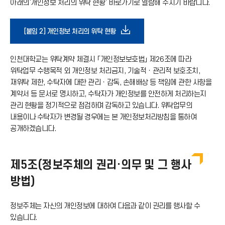
아래의‘개인정보 처리의 위탁 현황’ 바로가기로 열람해 주시기 바랍니다.
이
아
콘
다
[붙임 2] 개인정보 처리의 위탁 현황
이
운
인천대학교는 위탁계약 체결시 「개인정보보호법」 제26조에 따라
콘
위탁업무 수행목적 외 개인정보 처리금지, 기술적ㆍ관리적 보호조치,
로
재위탁 제한, 수탁자에 대한 관리ㆍ감독, 손해배상 등 책임에 관한 사항을
계약서 등 문서로 명시하고, 수탁자가 개인정보를 안전하게 처리하는지
관리 현황을 정기적으로 점검하며 감독하고 있습니다. 위탁업무의
드
내용이나 수탁자가 변경될 경우에는 본 개인정보처리방침을 통하여
공개하겠습니다.
아
이
제5조(정보주체의 권리·의무 및 그 행사
방법)
콘
정보주체는 자신의 개인정보에 대하여 다음과 같이 권리를 행사할 수
있습니다.