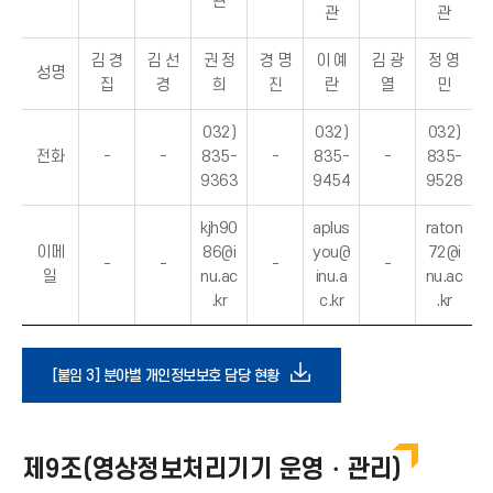
관
관
관
김 경
김 선
권 정
경 명
이 예
김 광
정 영
성명
집
경
희
진
란
열
민
032)
032)
032)
전화
-
-
835-
-
835-
-
835-
9363
9454
9528
kjh90
aplus
raton
이메
86@i
you@
72@i
-
-
-
-
일
nu.ac
inu.a
nu.ac
.kr
c.kr
.kr
다
[붙임 3] 분야별 개인정보보호 담당 현황
운
제9조(영상정보처리기기 운영・관리)
로