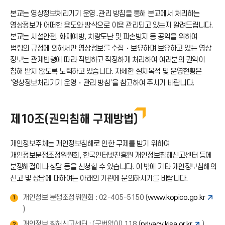
본교는 영상정보처리기기 운영․관리 방침을 통해 본교에서 처리하는
드
영상정보가 어떠한 용도와 방식으로 이용 관리되고 있는지 알려드립니다.
본교는 시설안전, 화재예방, 차량도난 및 파손방지 등 공익을 위하여
아
법령의 규정에 의해서만 영상정보를 수집・보유하며 보유하고 있는 영상
정보는 관계법령에 따라 적법하고 적정하게 처리하여 여러분의 권익이
침해 받지 않도록 노력하고 있습니다. 자세한 설치목적 및 운영현황은
이
‘영상정보처리기기 운영・관리 방침’을 참고하여 주시기 바랍니다.
콘
제10조(권익침해 구제방법)
개인정보주체는 개인정보침해로 인한 구제를 받기 위하여
개인정보분쟁조정위원회, 한국인터넷진흥원 개인정보침해신고센터 등에
분쟁해결이나 상담 등을 신청할 수 있습니다. 이 밖에 기타 개인정보침해의
신고 및 상담에 대하여는 아래의 기관에 문의하시기를 바랍니다.
개인정보 분쟁조정위원회 : 02-405-5150 (
www.kopico.go.kr
1
)
개인정보 침해신고센터 : (국번없이) 118 (
privacy.kisa.or.kr
)
2