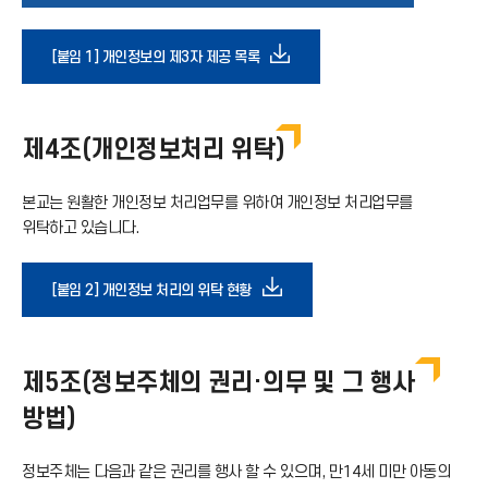
로
다
[붙임 1] 개인정보의 제3자 제공 목록
가
운
기
제4조(개인정보처리 위탁)
로
아
본교는 원활한 개인정보 처리업무를 위하여 개인정보 처리업무를
드
위탁하고 있습니다.
이
아
다
[붙임 2] 개인정보 처리의 위탁 현황
콘
이
운
제5조(정보주체의 권리·의무 및 그 행사
콘
로
방법)
드
정보주체는 다음과 같은 권리를 행사 할 수 있으며, 만14세 미만 아동의