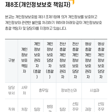
제8조(개인정보보호 책임자)
본교는 개인정보보호법 제31조제1항에 의거 개인정보를 보호하고
개인정보와 관련한 불만을 처리하기 위하여 아래와 같이 개인정보보호
총괄 책임자 및 담당자를 지정하고 있습니다.
개인
개인
전산
전산
영상
영상
개인
정보
정보
총괄
총괄
총괄
총괄
정보
보호
보호
개인
개인
개인
개인
구분
보호
관리
담당
정보
정보
정보
정보
책임
자
자
보호
보호
보호
보호
자
(총괄
(총괄
관리
담당
관리
담당
)
)
자
자
자
자
담당
사무
총무팀
정보전산과
시설과
부서
처
선임
선임
행정
직위
처장
팀장
팀장
주무
과장
주무