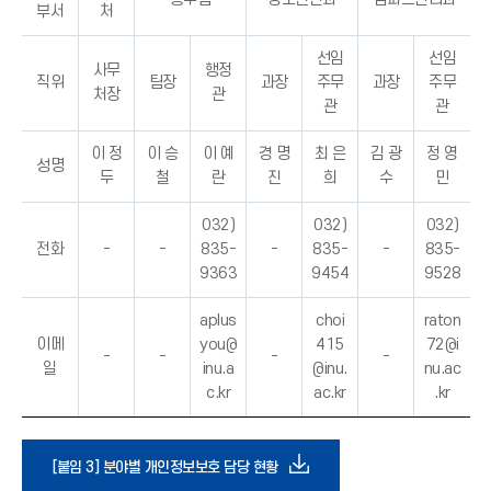
부서
처
선임
선임
사무
행정
직위
팀장
과장
주무
과장
주무
처장
관
관
관
이 정
이 승
이 예
경 명
최 은
김 광
정 영
성명
두
철
란
진
희
수
민
032)
032)
032)
전화
-
-
835-
-
835-
-
835-
9363
9454
9528
aplus
choi
raton
이메
you@
415
72@i
-
-
-
-
일
inu.a
@inu.
nu.ac
c.kr
ac.kr
.kr
다
[붙임 3] 분야별 개인정보보호 담당 현황