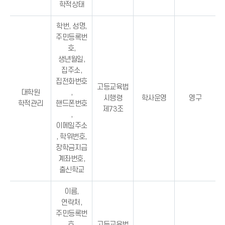
학적상태
학번, 성명,
주민등록번
호,
생년월일,
집주소,
집전화번호
고등교육법
대학원
,
시행령
학사운영
영구
학적관리
핸드폰번호
제73조
,
이메일주소
, 학위번호,
장학금지급
계좌번호,
출신학교
이름,
연락처,
주민등록번
호,
고등교육법