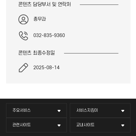
콘
콘텐츠 담당부서 및
연락처
이
)
콘
)
총무과
032-835-9360
콘텐츠 최종
수정일
2025-08-14
주요서비스
서비스지킴이
관련사이트
교내사이트