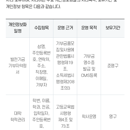
처리·보유하며, 처리하는 주요 개인정보파일의 처리목적, 보유기간 및
개인정보 항목은 다음과 같습니다.
개인정보파
수집항목
운영 근거
운영 목적
보유기간
일명
기부금품모
성명,
집및사용에
주민등록번
관한법률시
기부금
발전기금
호, 연락처,
행령제19
영수증
기부자약정
주소,
준영구
조,
발급 및
서
직장명,
소득세법시
CMS등록
이메일,
행령제208
기부자
조의3
학번, 이름,
학과, 전공,
고등교육법
대학
입학일자,
시행령
학사운영
영구
학적관리
주민등록번
제4조 및
호,
73조