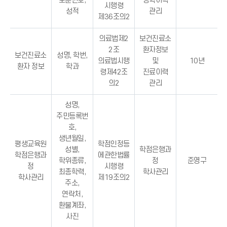
보훈번호,
장학이력
시행령
성적
관리
제36조의2
의료법제2
보건진료소
2조
환자정보
보건진료소
성명, 학번,
의료법시행
및
10년
환자 정보
학과
령제42조
진료이력
의2
관리
성명,
주민등록번
호,
생년월일,
평생교육원
학점인정등
성별,
학점은행과
학점은행과
에관한법률
학위종류,
정
준영구
정
시행령
최종학력,
학사관리
학사관리
제19조의2
주소,
연락처,
환불계좌,
사진