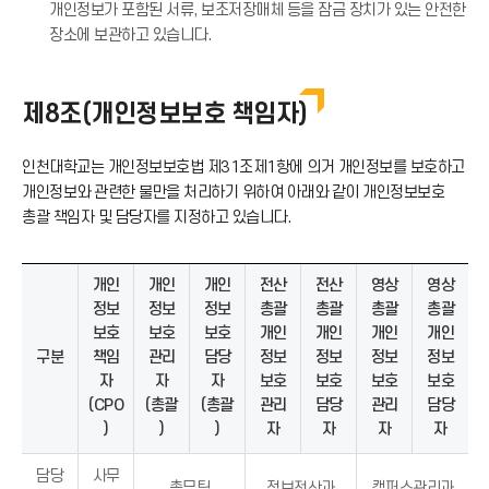
개인정보가 포함된 서류, 보조저장매체 등을 잠금 장치가 있는 안전한
장소에 보관하고 있습니다.
제8조(개인정보보호 책임자)
인천대학교는 개인정보보호법 제31조제1항에 의거 개인정보를 보호하고
개인정보와 관련한 불만을 처리하기 위하여 아래와 같이 개인정보보호
총괄 책임자 및 담당자를 지정하고 있습니다.
개인
개인
개인
전산
전산
영상
영상
정보
정보
정보
총괄
총괄
총괄
총괄
보호
보호
보호
개인
개인
개인
개인
구분
책임
관리
담당
정보
정보
정보
정보
자
자
자
보호
보호
보호
보호
(CPO
(총괄
(총괄
관리
담당
관리
담당
)
)
)
자
자
자
자
담당
사무
총무팀
정보전산과
캠퍼스관리과