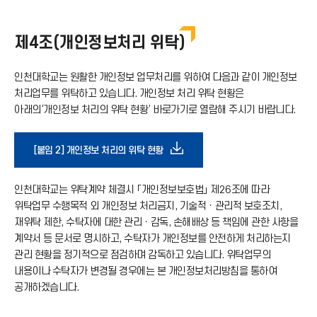
가
운
기
제4조(개인정보처리 위탁)
로
아
인천대학교는 원활한 개인정보 업무처리를 위하여 다음과 같이 개인정보
드
처리업무를 위탁하고 있습니다. 개인정보 처리 위탁 현황은
아래의‘개인정보 처리의 위탁 현황’ 바로가기로 열람해 주시기 바랍니다.
이
아
콘
다
[붙임 2] 개인정보 처리의 위탁 현황
이
운
인천대학교는 위탁계약 체결시 「개인정보보호법」 제26조에 따라
콘
위탁업무 수행목적 외 개인정보 처리금지, 기술적ㆍ관리적 보호조치,
로
재위탁 제한, 수탁자에 대한 관리ㆍ감독, 손해배상 등 책임에 관한 사항을
계약서 등 문서로 명시하고, 수탁자가 개인정보를 안전하게 처리하는지
관리 현황을 정기적으로 점검하며 감독하고 있습니다. 위탁업무의
드
내용이나 수탁자가 변경될 경우에는 본 개인정보처리방침을 통하여
공개하겠습니다.
아