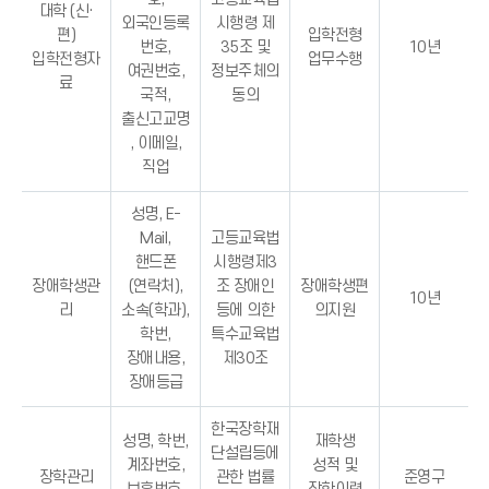
대학 (신·
외국인등록
시행령 제
편)
입학전형
번호,
35조 및
10년
입학전형자
업무수행
여권번호,
정보주체의
료
국적,
동의
출신고교명
, 이메일,
직업
성명, E-
Mail,
고등교육법
핸드폰
시행령제3
장애학생관
(연락처),
조 장애인
장애학생편
10년
리
소속(학과),
등에 의한
의지원
학번,
특수교육법
장애내용,
제30조
장애등급
한국장학재
성명, 학번,
재학생
단설립등에
계좌번호,
성적 및
장학관리
관한 법률
준영구