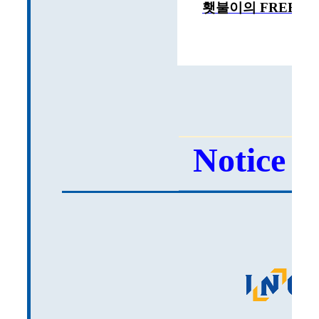
횃불이의 FREE H
Notice