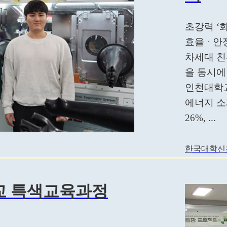
초강력 ‘
효율ᆞ안정
차세대 친
을 동시에
인천대학교
에너지 소재 
26%, ...
한국대학신문
교 특색교육과정