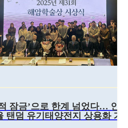
적 잠금’으로 한계 넘었다… 인천
 탠덤 유기태양전지 상용화 가