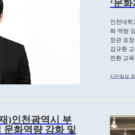
‘문화
인천대학교
화 역량 
장관 표창
김규환 교
전환 교육을
시민일보 외
재)인천광역시 부
 문화역량 강화 및