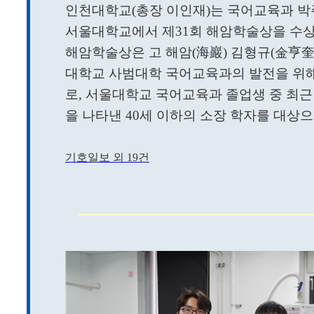
인천대학교(총장 이인재)는 국어교육과 박주형
서울대학교에서 제31회 해암학술상을 수
해암학술상은 고 해암(
海巖
) 김형규(
金亨奎
대학교 사범대학 국어교육과의 발전을 위해
로, 서울대학교 국어교육과 졸업생 중 최근
을 나타낸 40세 이하의 소장 학자를 대상으로
기호일보 외 19건