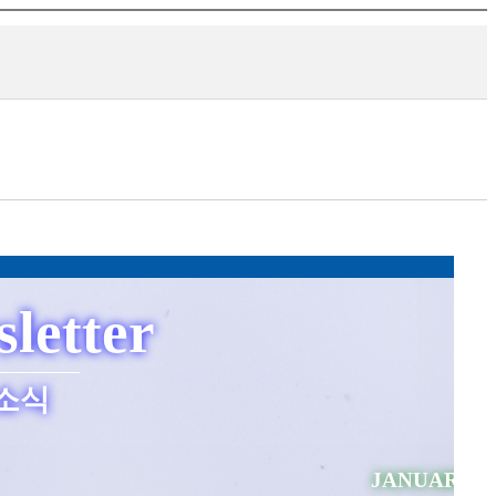
letter
소식
JANUARY 2