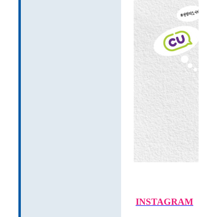
IN
STAGR
A
M