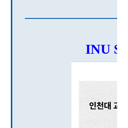
INU SN