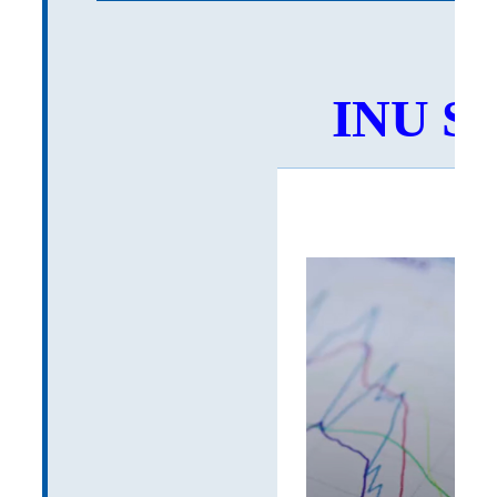
INU SN